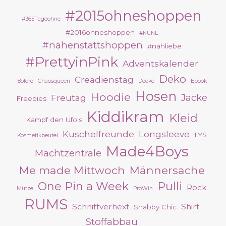
#2015ohneshoppen
#365Tageohne
#2016ohneshoppen
#NUNL
#nähenstattshoppen
#nähliebe
#PrettyinPink
Adventskalender
Deko
Creadienstag
Bolero
Chaosqueen
Decke
Ebook
Hosen
Hoodie
Jacke
Freutag
Freebies
Kiddikram
Kleid
Kampf den Ufo's
Kuschelfreunde
Longsleeve
LYS
Kosmetikbeutel
Made4Boys
Machtzentrale
Me made Mittwoch
Männersache
One Pin a Week
Pulli
Rock
Mütze
ProWin
RUMS
Schnittverhext
Shirt
Shabby Chic
Stoffabbau