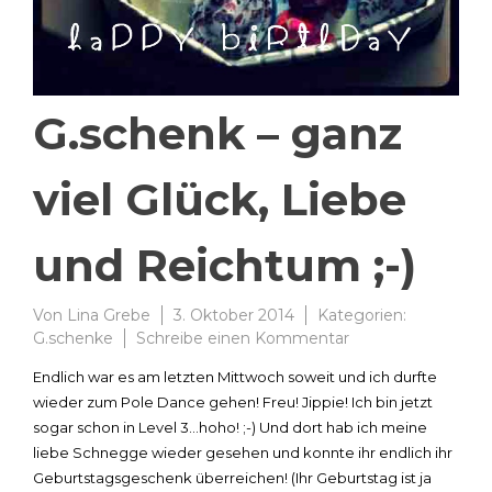
G.schenk – ganz
viel Glück, Liebe
und Reichtum ;-)
Von
Lina Grebe
3. Oktober 2014
Kategorien:
zu
G.schenke
Schreibe einen Kommentar
G.schenk
Endlich war es am letzten Mittwoch soweit und ich durfte
–
wieder zum Pole Dance gehen! Freu! Jippie! Ich bin jetzt
ganz
sogar schon in Level 3…hoho! ;-) Und dort hab ich meine
viel
Glück,
liebe Schnegge wieder gesehen und konnte ihr endlich ihr
Liebe
Geburtstagsgeschenk überreichen! (Ihr Geburtstag ist ja