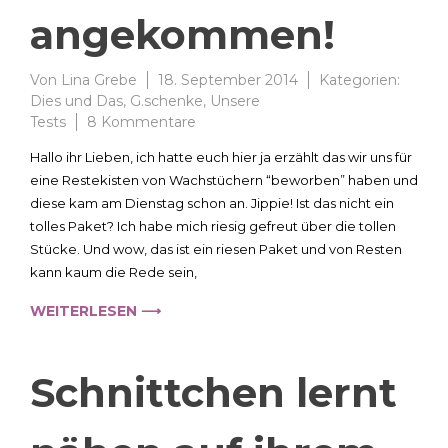
angekommen!
Von
Lina Grebe
18. September 2014
Kategorien:
Dies und Das
,
G.schenke
,
Unsere
zu
Tests
8 Kommentare
Unsere
Hallo ihr Lieben, ich hatte euch hier ja erzählt das wir uns für
“Restekiste”
eine Restekisten von Wachstüchern “beworben” haben und
ist
diese kam am Dienstag schon an. Jippie! Ist das nicht ein
angekommen!
tolles Paket? Ich habe mich riesig gefreut über die tollen
Stücke. Und wow, das ist ein riesen Paket und von Resten
kann kaum die Rede sein,
WEITERLESEN ⟶
Schnittchen lernt