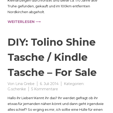
Kleinanzeigen durchforstet und diese ca. 170 Jahre alte
sie
Truhe gefunden, gekauft und im 100km entfernten
bald
Nordkirchen abgeholt.
30
und
WEITERLESEN ⟶
bekommt
ne
“alte”
DIY: Tolino Shine
Truhe
;-)
Tasche / Kindle
Tasche – For Sale
Von
Lina Grebe
6. Juli 2014
Kategorien:
zu
G.schenke
5 Kommentare
DIY:
Hallo ihr Lieben! Kennt ihr das? Ihr werdet gefragt ob ihr
Tolino
etwas für jemanden nähen könnt und dann geht irgendwie
Shine
alles schief? So erging es mir, ich sollte eine Hülle für einen
Tasche