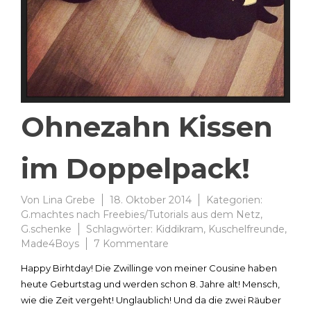
Ohnezahn Kissen
im Doppelpack!
Von
Lina Grebe
18. Oktober 2014
Kategorien:
G.machtes nach Freebies/Tutorials aus dem Netz
,
G.schenke
Schlagwörter:
Kiddikram
,
Kuschelfreunde
,
zu
Made4Boys
7 Kommentare
Ohnezahn
Happy Birhtday! Die Zwillinge von meiner Cousine haben
Kissen
heute Geburtstag und werden schon 8. Jahre alt! Mensch,
im
wie die Zeit vergeht! Unglaublich! Und da die zwei Räuber
Doppelpack!