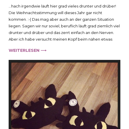
Wenigstens
…hach irgendwie läuft hier grad vieles drunter und drüber!
ein
Die Weihnachtsstimmung will dieses Jahr gar nicht
selbstgemachte
kommen. :-( Das mag aber auch an der ganzen Situation
Geschenk…
liegen. Sagen wir nur soviel, beruflich läuft grad ziemlich viel
drunter und drüber und das zerrt einfach an den Nerven.
Aber ich habe versucht meinen Kopf beim nähen etwas
WEITERLESEN ⟶