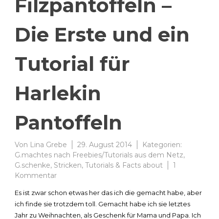
Filzpantoffeln –
Die Erste und ein
Tutorial für
Harlekin
Pantoffeln
Von
Lina Grebe
29. August 2014
Kategorien:
G.machtes nach Freebies/Tutorials aus dem Netz
,
G.schenke
,
Stricken
,
Tutorials & Facts about
1
zu
Kommentar
Filzpantoffeln
Es ist zwar schon etwas her das ich die gemacht habe, aber
–
ich finde sie trotzdem toll. Gemacht habe ich sie letztes
Die
Jahr zu Weihnachten, als Geschenk für Mama und Papa. Ich
Erste