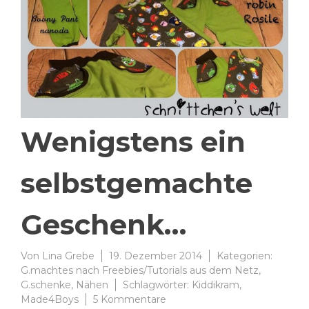
Wenigstens ein
selbstgemachte
Geschenk…
Von
Lina Grebe
19. Dezember 2014
Kategorien:
G.machtes nach Freebies/Tutorials aus dem Netz
,
G.schenke
,
Nähen
Schlagwörter:
Kiddikram
,
zu
Made4Boys
5 Kommentare