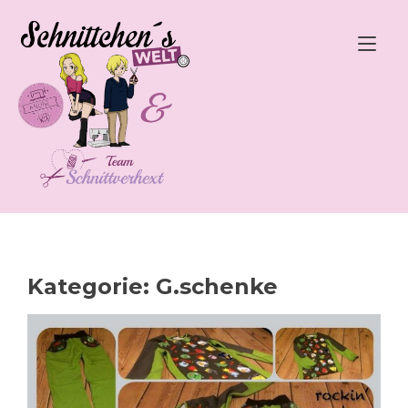
Zum
Inhalt
Nav
springen
ums
Kategorie:
G.schenke