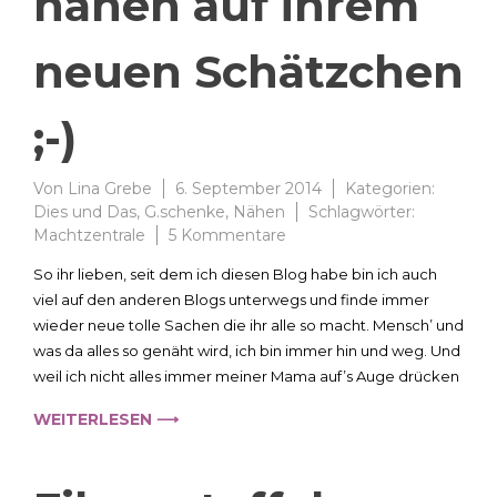
nähen auf ihrem
neuen Schätzchen
;-)
Von
Lina Grebe
6. September 2014
Kategorien:
Dies und Das
,
G.schenke
,
Nähen
Schlagwörter:
zu
Machtzentrale
5 Kommentare
Schnittchen
So ihr lieben, seit dem ich diesen Blog habe bin ich auch
lernt
viel auf den anderen Blogs unterwegs und finde immer
nähen
wieder neue tolle Sachen die ihr alle so macht. Mensch’ und
auf
ihrem
was da alles so genäht wird, ich bin immer hin und weg. Und
neuen
weil ich nicht alles immer meiner Mama auf’s Auge drücken
Schätzchen
WEITERLESEN ⟶
;-)