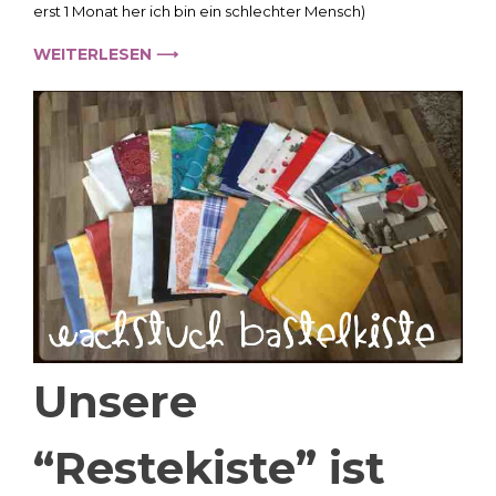
und
erst 1 Monat her ich bin ein schlechter Mensch)
Reichtum
;-)
WEITERLESEN ⟶
Unsere
“Restekiste” ist