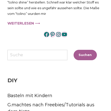
/
“tolino shine” herstellen. Schnell war klar welcher Stoff es
Kindle
sein sollte und wie es ungefähr aussehen sollte. Die Maße
Tasche
vom “tolino” wurden mir
–
For
WEITERLESEN ⟶
Sale
https://www.facebook.
https://www.pintere
https://www.insta
https://www.yo
Suchen
Suchen
DIY
Basteln mit Kindern
G.machtes nach Freebies/Tutorials aus