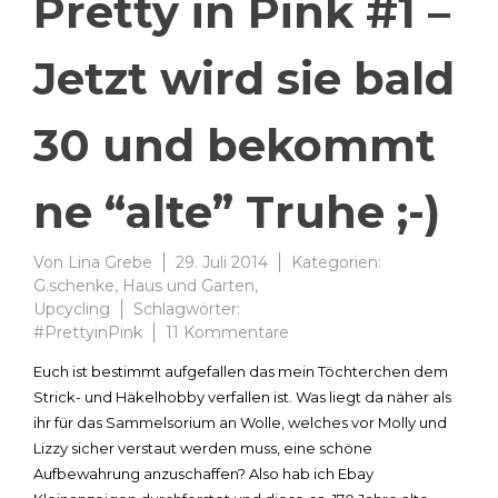
Pretty in Pink #1 –
Jetzt wird sie bald
30 und bekommt
ne “alte” Truhe ;-)
Von
Lina Grebe
29. Juli 2014
Kategorien:
G.schenke
,
Haus und Garten
,
Upcycling
Schlagwörter:
zu
#PrettyinPink
11 Kommentare
Pretty
Euch ist bestimmt aufgefallen das mein Töchterchen dem
in
Strick- und Häkelhobby verfallen ist. Was liegt da näher als
Pink
ihr für das Sammelsorium an Wolle, welches vor Molly und
#1
–
Lizzy sicher verstaut werden muss, eine schöne
Jetzt
Aufbewahrung anzuschaffen? Also hab ich Ebay
wird