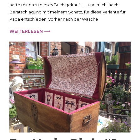
und
hatte mir dazu dieses Buch gekauft… …und mich, nach
ein
Beratschlagung mit meinem Schatz, für diese Variante für
Tutorial
Papa entschieden. vorher nach der Wäsche
für
Harlekin
WEITERLESEN ⟶
Pantoffeln