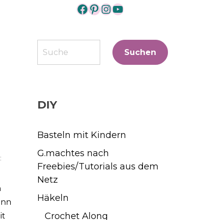
https://www.facebook.co
https://www.pinterest
https://www.instagr
https://www.yout
Suchen
Suchen
DIY
Basteln mit Kindern
G.machtes nach
:
Freebies/Tutorials aus dem
Netz
n
Häkeln
inn
Crochet Along
it