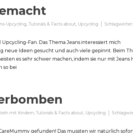
gemacht
ns-Upcycling
,
Tutorials & Facts about
,
Upcycling
Schlagwörter:
d Upcycling-Fan. Das Thema Jeans interessiert mich
s
nig neue Ideen gesucht und auch viele gepinnt. Beim T
cling
 meisten es sehr schwer machen, indem sie nur mit Jeans
h so bei
s
he
cher
acht
serbomben
teln mit Kindern
,
Tutorials & Facts about
,
Upcycling
Schlagwör
ayCareMummy gefunden! Das mussten wir natürlich sofor