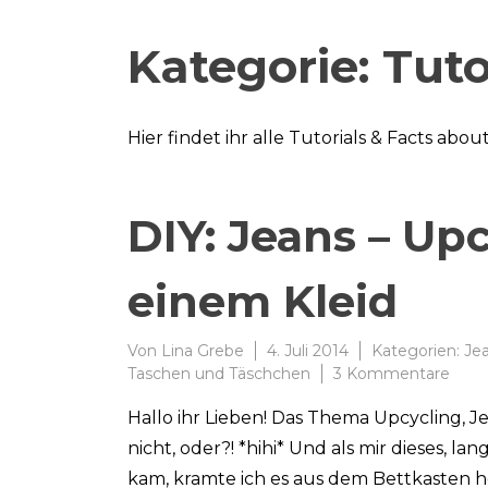
Kategorie:
Tuto
Hier findet ihr alle Tutorials & Facts abo
DIY: Jeans – Up
einem Kleid
Von
Lina Grebe
4. Juli 2014
Kategorien:
Je
zu
Taschen und Täschchen
3 Kommentare
DIY:
Hallo ihr Lieben! Das Thema Upcycling, 
Jean
–
nicht, oder?! *hihi* Und als mir dieses, l
Upcy
kam, kramte ich es aus dem Bettkasten her
#4