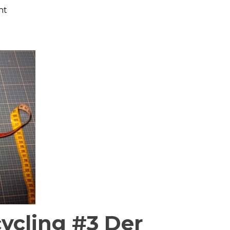
ht
he
m
cycling #3 Der