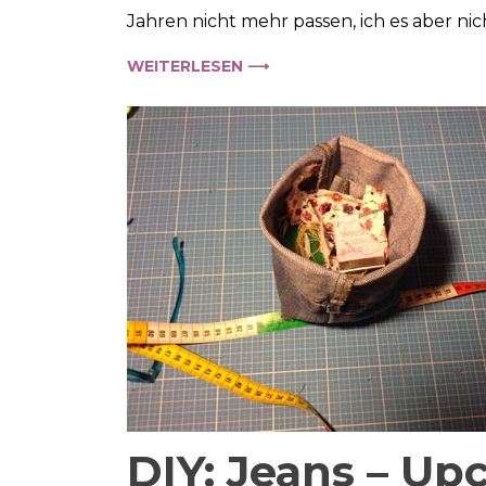
Jahren nicht mehr passen, ich es aber nic
Tasc
aus
WEITERLESEN ⟶
eine
Kleid
DIY: Jeans – Up