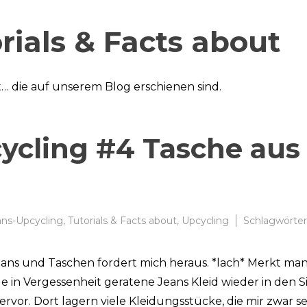
rials & Facts about
ut… die auf unserem Blog erschienen sind.
cycling #4 Tasche aus
ans-Upcycling
,
Tutorials & Facts about
,
Upcycling
Schlagwörter
Jeans und Taschen fordert mich heraus. *lach* Merkt ma
s
ange in Vergessenheit geratene Jeans Kleid wieder in den S
cling
vor. Dort lagern viele Kleidungsstücke, die mir zwar se