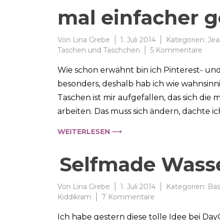
mal einfacher 
Von
Lina Grebe
1. Juli 2014
Kategorien:
Jea
zu
Taschen und Täschchen
5 Kommentare
DIY:
Wie schon erwähnt bin ich Pinterest- un
Jean
–
besonders, deshalb hab ich wie wahnsin
Upcy
Taschen ist mir aufgefallen, das sich die
#2
arbeiten. Das muss sich ändern, dachte ic
Jean
Tasc
WEITERLESEN ⟶
mal
einfa
gem
Selfmade Was
Von
Lina Grebe
1. Juli 2014
Kategorien:
Bas
zu
Kiddikram
7 Kommentare
Selfmade
Ich habe gestern diese tolle Idee bei D
Wasserbomben