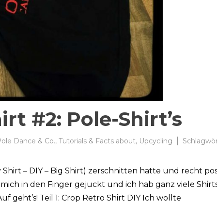
rt #2: Pole-Shirt’s
ole Dance & Co.
,
Tutorials & Facts about
,
Upcycling
Schlagwör
Shirt – DIY – Big Shirt) zerschnitten hatte und recht pos
mich in den Finger gejuckt und ich hab ganz viele Shirt
f geht’s! Teil 1: Crop Retro Shirt DIY Ich wollte