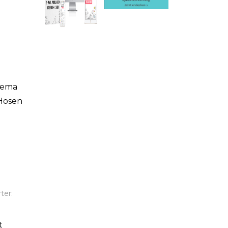
hema
 Hosen
ter:
t