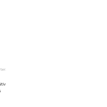
ter:
itiv
s