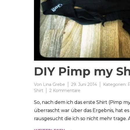
DIY Pimp my Shi
Von
Lina Grebe
29. Juni 2014
Kategorien:
P
zu
Shirt
2 Kommentare
DIY
So, nach dem ich das erste Shirt (Pimp my 
Pimp
my
überrascht war über das Ergebnis, hat es 
Shirt
rausgesucht die ich so nicht mehr trage. Au
#2:
Pole-