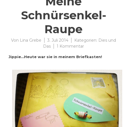
Meine
Schnürsenkel-
Raupe
Von
Lina Grebe
3. Juli 2014
Kategorien:
Dies und
zu
Das
1 Kommentar
Sie
Jippie…Heute war sie in meinem Briefkasten!
ist
angekommen…
Meine
Schnürsenkel-
Raupe