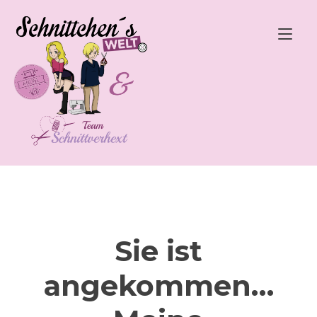
Zum
Inhalt
Nav
springen
ums
Sie ist
angekommen…