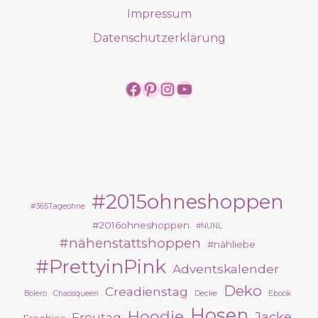
Impressum
Datenschutzerklärung
https://www.facebook.
https://www.pintere
https://www.insta
https://www.yo
#2015ohneshoppen
#365Tageohne
#2016ohneshoppen
#NUNL
#nähenstattshoppen
#nähliebe
#PrettyinPink
Adventskalender
Deko
Creadienstag
Bolero
Chaosqueen
Decke
Ebook
Hosen
Hoodie
Jacke
Freutag