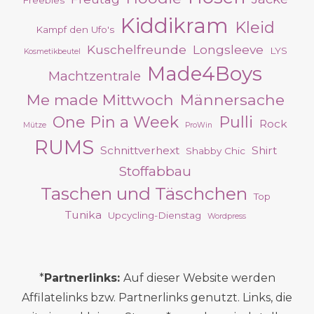
Freebies
Kiddikram
Kleid
Kampf den Ufo's
Kuschelfreunde
Longsleeve
LYS
Kosmetikbeutel
Made4Boys
Machtzentrale
Me made Mittwoch
Männersache
One Pin a Week
Pulli
Rock
Mütze
ProWin
RUMS
Schnittverhext
Shirt
Shabby Chic
Stoffabbau
Taschen und Täschchen
Top
Tunika
Upcycling-Dienstag
Wordpress
*
Partnerlinks:
Auf dieser Website werden
Affilatelinks bzw. Partnerlinks genutzt. Links, die