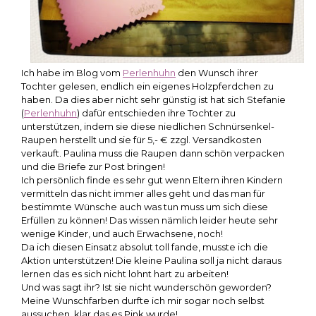
Ich habe im Blog vom
Perlenhuhn
den Wunsch ihrer
Tochter gelesen, endlich ein eigenes Holzpferdchen zu
haben. Da dies aber nicht sehr günstig ist hat sich Stefanie
(
Perlenhuhn
) dafür entschieden ihre Tochter zu
unterstützen, indem sie diese niedlichen Schnürsenkel-
Raupen herstellt und sie für 5,- € zzgl. Versandkosten
verkauft. Paulina muss die Raupen dann schön verpacken
und die Briefe zur Post bringen!
Ich persönlich finde es sehr gut wenn Eltern ihren Kindern
vermitteln das nicht immer alles geht und das man für
bestimmte Wünsche auch was tun muss um sich diese
Erfüllen zu können! Das wissen nämlich leider heute sehr
wenige Kinder, und auch Erwachsene, noch!
Da ich diesen Einsatz absolut toll fande, musste ich die
Aktion unterstützen! Die kleine Paulina soll ja nicht daraus
lernen das es sich nicht lohnt hart zu arbeiten!
Und was sagt ihr? Ist sie nicht wunderschön geworden?
Meine Wunschfarben durfte ich mir sogar noch selbst
aussuchen, klar das es Pink wurde!