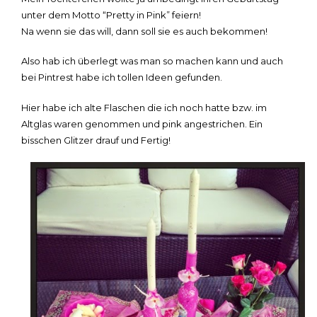
in
unter dem Motto “Pretty in Pink” feiern!
Pink
Na wenn sie das will, dann soll sie es auch bekommen!
#3
–
Also hab ich überlegt was man so machen kann und auch
Tisch
Deko
bei Pintrest habe ich tollen Ideen gefunden.
Hier habe ich alte Flaschen die ich noch hatte bzw. im
Altglas waren genommen und pink angestrichen. Ein
bisschen Glitzer drauf und Fertig!