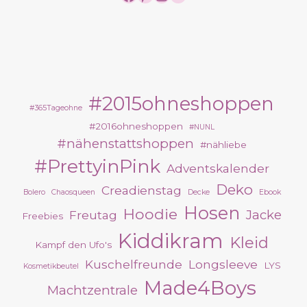
#2015ohneshoppen
#365Tageohne
#2016ohneshoppen
#NUNL
#nähenstattshoppen
#nähliebe
#PrettyinPink
Adventskalender
Deko
Creadienstag
Bolero
Chaosqueen
Decke
Ebook
Hosen
Hoodie
Jacke
Freutag
Freebies
Kiddikram
Kleid
Kampf den Ufo's
Kuschelfreunde
Longsleeve
LYS
Kosmetikbeutel
Made4Boys
Machtzentrale