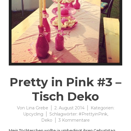
Pretty in Pink #3 –
Tisch Deko
Von
Lina Grebe
2. August 2014
Kategorien:
Upcycling
Schlagwörter:
#PrettyinPink
,
zu
Deko
3 Kommentare
Pretty
Mein Töchterchen wollte ja umbedingt ihren Geburtstag