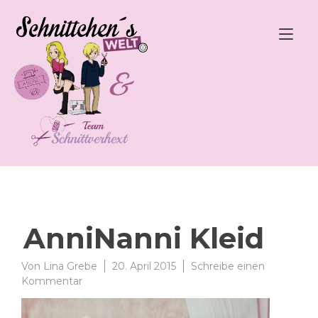
Zum
Inhalt
Nav
springen
ums
AnniNanni Kleid
Von
Lina Grebe
20. April 2015
Schreibe einen
zu
Kommentar
AnniNanni
Kleid