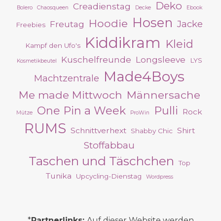
Deko
Creadienstag
Bolero
Chaosqueen
Decke
Ebook
Hosen
Hoodie
Jacke
Freutag
Freebies
Kiddikram
Kleid
Kampf den Ufo's
Kuschelfreunde
Longsleeve
LYS
Kosmetikbeutel
Made4Boys
Machtzentrale
Me made Mittwoch
Männersache
One Pin a Week
Pulli
Rock
Mütze
ProWin
RUMS
Schnittverhext
Shirt
Shabby Chic
Stoffabbau
Taschen und Täschchen
Top
Tunika
Upcycling-Dienstag
Wordpress
*
Partnerlinks:
Auf dieser Website werden