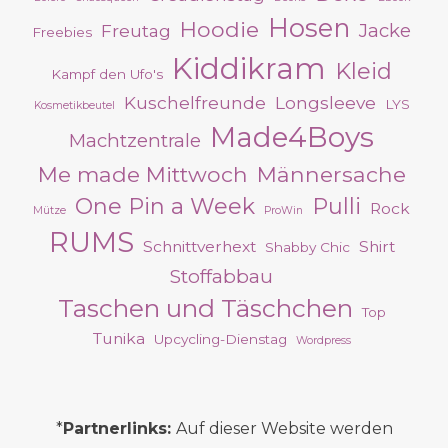
Hosen
Hoodie
Jacke
Freutag
Freebies
Kiddikram
Kleid
Kampf den Ufo's
Kuschelfreunde
Longsleeve
LYS
Kosmetikbeutel
Made4Boys
Machtzentrale
Me made Mittwoch
Männersache
One Pin a Week
Pulli
Rock
Mütze
ProWin
RUMS
Schnittverhext
Shirt
Shabby Chic
Stoffabbau
Taschen und Täschchen
Top
Tunika
Upcycling-Dienstag
Wordpress
*
Partnerlinks:
Auf dieser Website werden