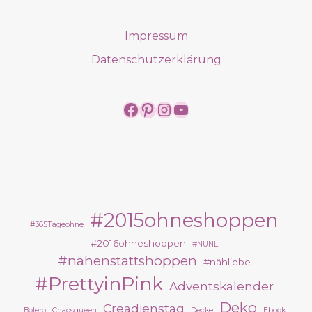
Impressum
Datenschutzerklärung
https://www.facebook.
https://www.pintere
https://www.insta
https://www.yo
#2015ohneshoppen
#365Tageohne
#2016ohneshoppen
#NUNL
#nähenstattshoppen
#nähliebe
#PrettyinPink
Adventskalender
Deko
Creadienstag
Bolero
Chaosqueen
Decke
Ebook