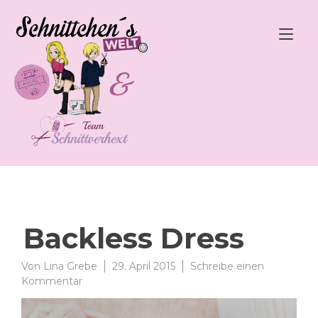
Zum
Inhalt
Nav
springen
ums
Backless Dress
Von
Lina Grebe
29. April 2015
Schreibe einen
zu
Kommentar
Backless
Dress