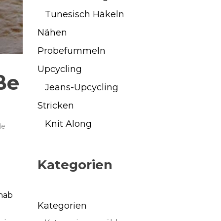
Tunesisch Häkeln
Nähen
Probefummeln
Upcycling
ße
Jeans-Upcycling
Stricken
Knit Along
de
Kategorien
 hab
Kategorien