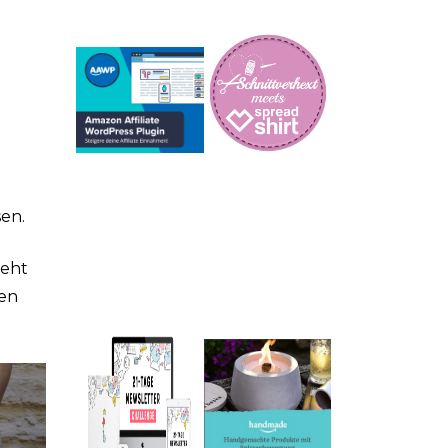
sen.
seht
ten