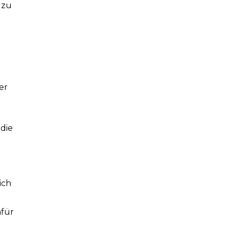
 zu
er
 die
ich
afür