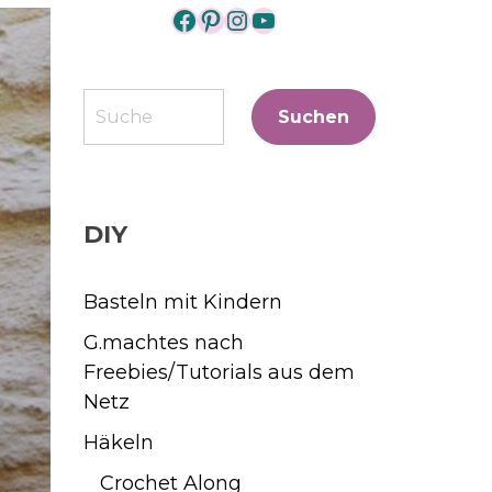
https://www.facebook.co
https://www.pinterest
https://www.instagr
https://www.yout
Suchen
Suchen
DIY
Basteln mit Kindern
G.machtes nach
Freebies/Tutorials aus dem
Netz
Häkeln
Crochet Along