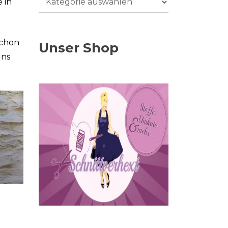
 in
schon
Unser Shop
uns