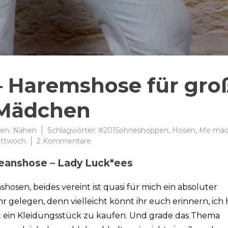
– Haremshose für gro
Mädchen
ien:
Nähen
Schlagwörter:
#2015ohneshoppen
,
Hosen
,
Me ma
zu
ittwoch
2 Kommentare
Lady
eanshose – Lady Luck*ees
Luck*ees
–
Haremshose
hosen, beides vereint ist quasi für mich ein absoluter
für
hr gelegen, denn vielleicht könnt ihr euch erinnern, ich
große
t ein Kleidungsstück zu kaufen. Und grade das Thema
Mädchen