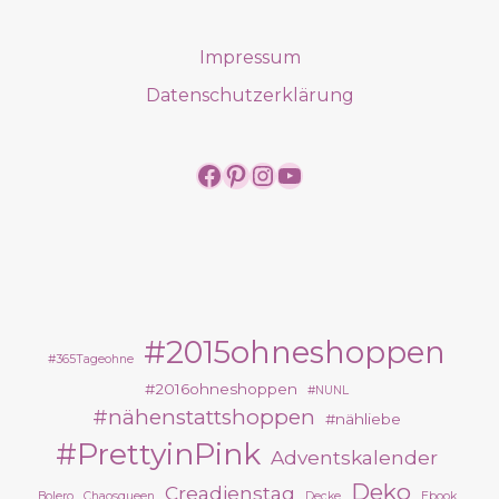
Impressum
Datenschutzerklärung
https://www.facebook.
https://www.pintere
https://www.insta
https://www.yo
#2015ohneshoppen
#365Tageohne
#2016ohneshoppen
#NUNL
#nähenstattshoppen
#nähliebe
#PrettyinPink
Adventskalender
Deko
Creadienstag
Bolero
Chaosqueen
Decke
Ebook