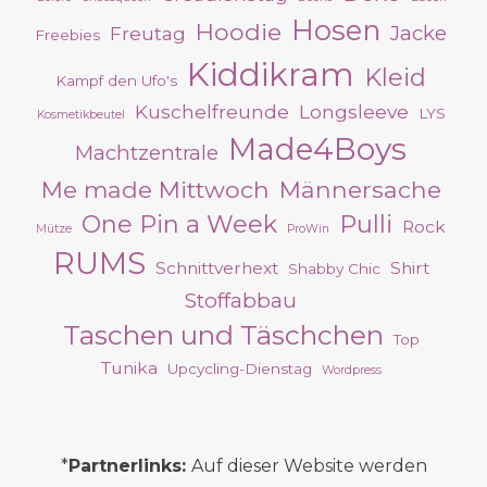
Hosen
Hoodie
Jacke
Freutag
Freebies
Kiddikram
Kleid
Kampf den Ufo's
Kuschelfreunde
Longsleeve
LYS
Kosmetikbeutel
Made4Boys
Machtzentrale
Me made Mittwoch
Männersache
One Pin a Week
Pulli
Rock
Mütze
ProWin
RUMS
Schnittverhext
Shirt
Shabby Chic
Stoffabbau
Taschen und Täschchen
Top
Tunika
Upcycling-Dienstag
Wordpress
*
Partnerlinks:
Auf dieser Website werden