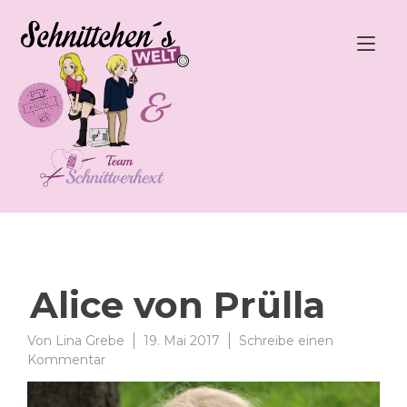
Zum
Inhalt
Nav
springen
ums
Alice von Prülla
Von
Lina Grebe
19. Mai 2017
Schreibe einen
zu
Kommentar
Alice
von