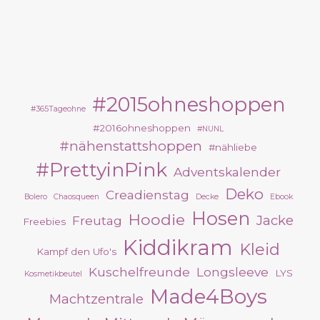
#2015ohneshoppen
#365Tageohne
#2016ohneshoppen
#NUNL
#nähenstattshoppen
#nähliebe
#PrettyinPink
Adventskalender
Deko
Creadienstag
Bolero
Chaosqueen
Decke
Ebook
Hosen
Hoodie
Jacke
Freutag
Freebies
Kiddikram
Kleid
Kampf den Ufo's
Kuschelfreunde
Longsleeve
LYS
Kosmetikbeutel
Made4Boys
Machtzentrale