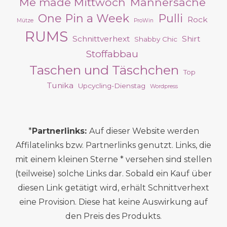
Me made Mittwoch
Männersache
One Pin a Week
Pulli
Rock
Mütze
ProWin
RUMS
Schnittverhext
Shirt
Shabby Chic
Stoffabbau
Taschen und Täschchen
Top
Tunika
Upcycling-Dienstag
Wordpress
*
Partnerlinks:
Auf dieser Website werden
Affilatelinks bzw. Partnerlinks genutzt. Links, die
mit einem kleinen Sterne * versehen sind stellen
(teilweise) solche Links dar. Sobald ein Kauf über
diesen Link getätigt wird, erhält Schnittverhext
eine Provision. Diese hat keine Auswirkung auf
den Preis des Produkts.