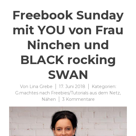
Freebook Sunday
mit YOU von Frau
Ninchen und
BLACK rocking
SWAN
Von
Lina Grebe
17. Juni 2018
Kategorien:
G.machtes nach Freebies/Tutorials aus dem Netz
,
zu
Nähen
3 Kommentare
Freebook
Sunday
mit
YOU
von